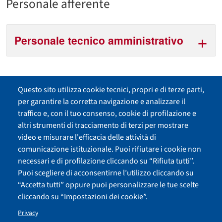
Personale afferente
Personale tecnico amministrativo
Fa parte di
Questo sito utilizza cookie tecnici, propri e di terze parti,
per garantire la corretta navigazione e analizzare il
Direzione Generale
traffico e, con il tuo consenso, cookie di profilazione e
altri strumenti di tracciamento di terzi per mostrare
video e misurare l'efficacia delle attività di
comunicazione istituzionale. Puoi rifiutare i cookie non
necessari e di profilazione cliccando su “Rifiuta tutti”.
Cambia idea sui cookie
Puoi scegliere di acconsentirne l’utilizzo cliccando su
Uffici e amministrazione
“Accetta tutti” oppure puoi personalizzare le tue scelte
VoIP di Ateneo
cliccando su “Impostazioni dei cookie”.
Privacy
Università di Siena 1240