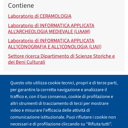
Contiene
Laboratorio di CERAMOLOGIA
Laboratorio di INFORMATICA APPLICATA
ALL'ARCHEOLOGIA MEDIEVALE (LIAAM)
Laboratorio di INFORMATICA APPLICATA
ALL'ICONOGRAFIA E ALL'ICONOLOGIA (LIAII)
Settore ricerca Dipartimento di Scienze Storiche e
dei Beni Culturali
Fa parte di
Questo sito utilizza cookie tecnici, propri e di terze parti,
per garantire la corretta navigazione e analizzare il
Università degli Studi di Siena
traffico e, con il tuo consenso, cookie di profilazione e
altri strumenti di tracciamento di terzi per mostrare
video e misurare l'efficacia delle attività di
comunicazione istituzionale. Puoi rifiutare i cookie non
necessari e di profilazione cliccando su “Rifiuta tutti”.